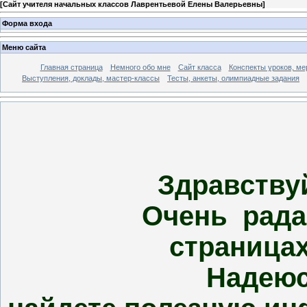
[
Сайт учителя начальных классов Лаврентьевой Елены Валерьевны
]
Форма входа
Меню сайта
Главная страница
Немного обо мне
Сайт класса
Конспекты уроков, ме
Выступления, доклады, мастер-классы
Тесты, анкеты, олимпиадные задания
Здравствуй
Очень рада при
страницах
Надеюсь, что